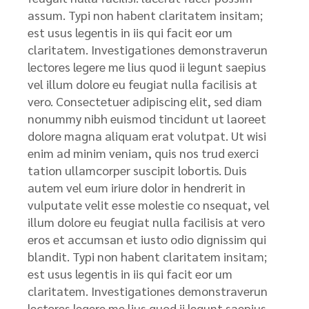
assum. Typi non habent claritatem insitam;
est usus legentis in iis qui facit eor um
claritatem. Investigationes demonstraverun
lectores legere me lius quod ii legunt saepius
vel illum dolore eu feugiat nulla facilisis at
vero. Consectetuer adipiscing elit, sed diam
nonummy nibh euismod tincidunt ut laoreet
dolore magna aliquam erat volutpat. Ut wisi
enim ad minim veniam, quis nos trud exerci
tation ullamcorper suscipit lobortis. Duis
autem vel eum iriure dolor in hendrerit in
vulputate velit esse molestie co nsequat, vel
illum dolore eu feugiat nulla facilisis at vero
eros et accumsan et iusto odio dignissim qui
blandit. Typi non habent claritatem insitam;
est usus legentis in iis qui facit eor um
claritatem. Investigationes demonstraverun
lectores legere me lius quod ii legunt saepius